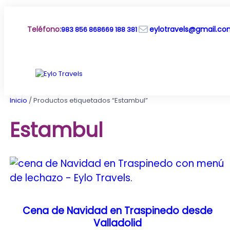
Saltar
al
Correo electrónico
contenido
Teléfono
:
eylotravels@gmail.c
983 856 868
669 188 381
Inicio
/ Productos etiquetados “Estambul”
Estambul
Cena de Navidad en Traspinedo desde
Valladolid