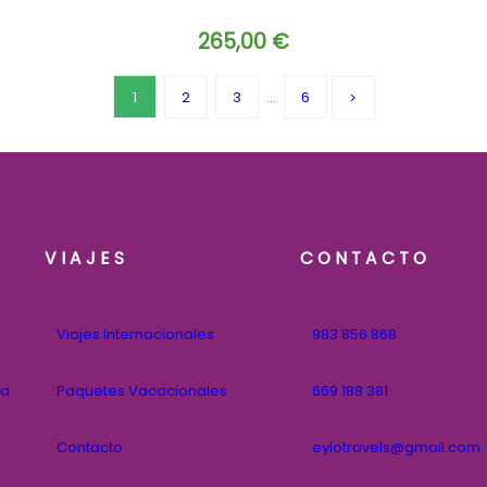
265,00
€
1
2
3
…
6
VIAJES
CONTACTO
Viajes Internacionales
983 856 868
na
Paquetes Vacacionales
669 188 381
Contacto
eylotravels@gmail.com