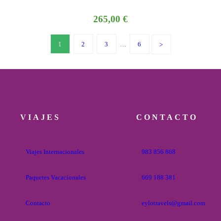
265,00
€
1
2
3
…
6
VIAJES
CONTACTO
Viajes Internacionales
983 856 868
Paquetes Vacacionales
669 188 381
Contacto
eylotravels@gmail.com