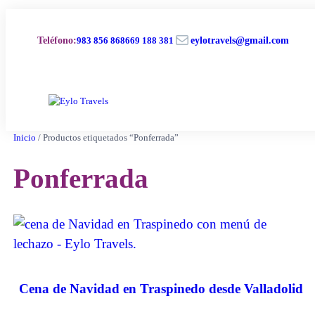
Saltar
al
Correo electrónico
contenido
Teléfono
:
983 856 868
669 188 381
eylotravels@gmail.com
Inicio
/ Productos etiquetados “Ponferrada”
Ponferrada
Cena de Navidad en Traspinedo desde Valladolid