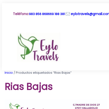
Saltar
al
Correo electrónico
contenido
Teléfono
:
eylotravels@gmail.c
983 856 868
669 188 381
Inicio
/ Productos etiquetados “Rias Bajas”
Rias Bajas