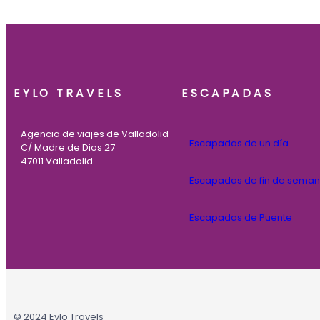
EYLO TRAVELS
ESCAPADAS
Agencia de viajes de Valladolid
Escapadas de un día
C/ Madre de Dios 27
47011 Valladolid
Escapadas de fin de sema
Escapadas de Puente
© 2024 Eylo Travels