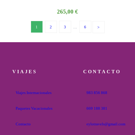
265,00
€
1
2
3
…
6
VIAJES
CONTACTO
Viajes Internacionales
983 856 868
Paquetes Vacacionales
669 188 381
Contacto
eylotravels@gmail.com