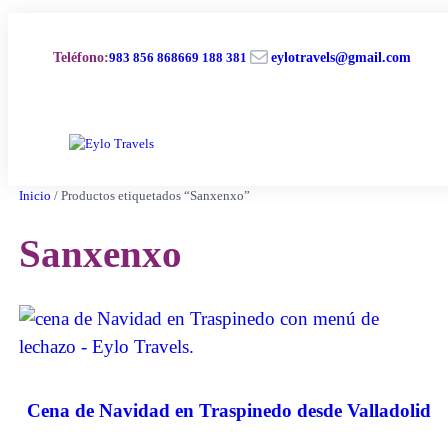
Saltar
al
Correo electrónico
contenido
Teléfono
:
983 856 868
669 188 381
eylotravels@gmail.com
Inicio
/ Productos etiquetados “Sanxenxo”
Sanxenxo
Cena de Navidad en Traspinedo desde Valladolid