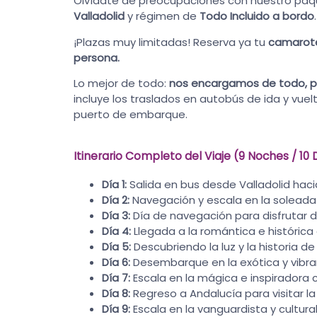
Olvídate de preocupaciones con nuestro pa
Valladolid
y régimen de
Todo Incluido a bordo
.
¡Plazas muy limitadas! Reserva ya tu
camarote 
persona.
Lo mejor de todo:
nos encargamos de todo, pa
incluye los traslados en autobús de ida y vuel
puerto de embarque.
Itinerario Completo del Viaje (9 Noches / 10 
Día 1:
Salida en bus desde Valladolid haci
Día 2:
Navegación y escala en la solead
Día 3:
Día de navegación para disfrutar d
Día 4:
Llegada a la romántica e históric
Día 5:
Descubriendo la luz y la historia d
Día 6:
Desembarque en la exótica y vibr
Día 7:
Escala en la mágica e inspiradora
Día 8:
Regreso a Andalucía para visitar 
Día 9:
Escala en la vanguardista y cultura