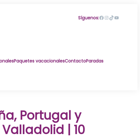
Facebook
Instagram
TikTok
YouTube
Síguenos:
ionales
Paquetes vacacionales
Contacto
Paradas
a, Portugal y
alladolid | 10