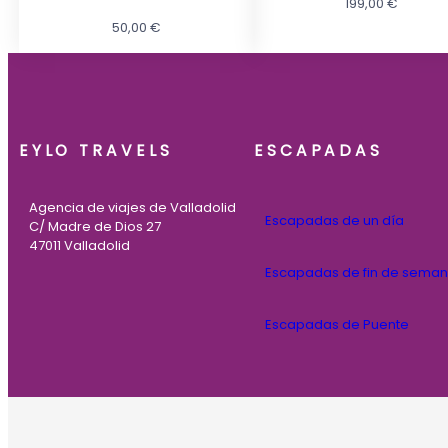
199,00
€
50,00
€
EYLO TRAVELS
ESCAPADAS
Agencia de viajes de Valladolid
Escapadas de un día
C/ Madre de Dios 27
47011 Valladolid
Escapadas de fin de sema
Escapadas de Puente