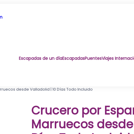
om
Escapadas de un día
Escapadas
Puentes
Viajes Internac
ruecos desde Valladolid | 10 Días Todo Incluido
Crucero por Españ
Marruecos desde V