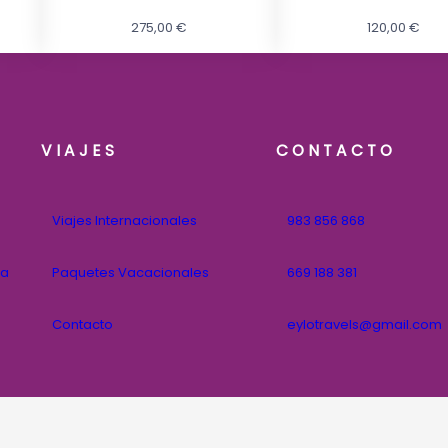
275,00
€
120,00
€
VIAJES
CONTACTO
Viajes Internacionales
983 856 868
na
Paquetes Vacacionales
669 188 381
Contacto
eylotravels@gmail.com