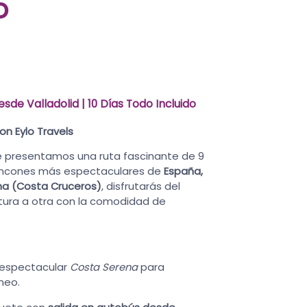
o
de Valladolid | 10 Días Todo Incluido
on Eylo Travels
 Te presentamos una ruta fascinante de 9
s rincones más espectaculares de
España,
na (Costa Cruceros)
, disfrutarás del
tura a otra con la comodidad de
 espectacular
Costa Serena
para
áneo.