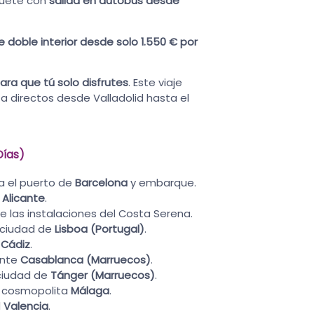
quete con
salida en autobús desde
doble interior desde solo 1.550 € por
ra que tú solo disfrutes
. Este viaje
ta directos desde Valladolid hasta el
Días)
a el puerto de
Barcelona
y embarque.
a
Alicante
.
e las instalaciones del Costa Serena.
a ciudad de
Lisboa (Portugal)
.
e
Cádiz
.
ante
Casablanca (Marruecos)
.
 ciudad de
Tánger (Marruecos)
.
la cosmopolita
Málaga
.
l
Valencia
.