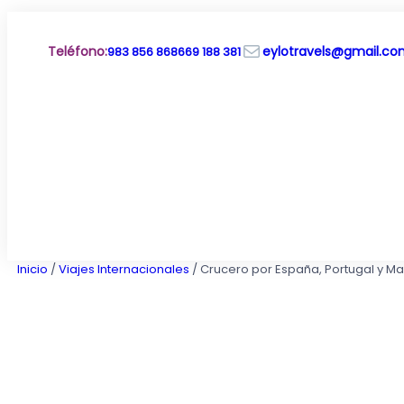
Saltar
al
Correo electrónico
contenido
Teléfono
:
eylotravels@gmail.c
983 856 868
669 188 381
Inicio
/
Viajes Internacionales
/ Crucero por España, Portugal y Mar