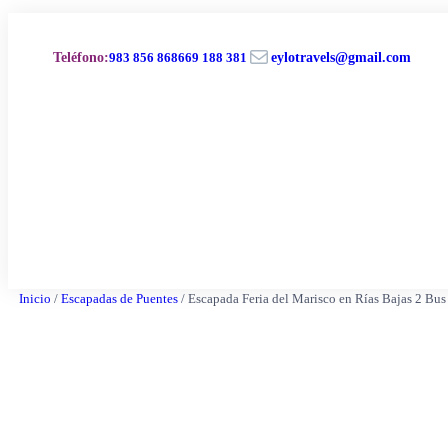
Saltar
al
Correo electrónico
contenido
Teléfono
:
983 856 868
669 188 381
eylotravels@gmail.com
Inicio
/
Escapadas de Puentes
/ Escapada Feria del Marisco en Rías Bajas 2 Bus