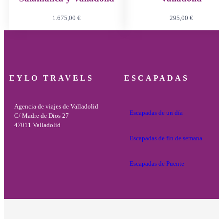
1.675,00
€
295,00
€
EYLO TRAVELS
ESCAPADAS
Agencia de viajes de Valladolid
Escapadas de un día
C/ Madre de Dios 27
47011 Valladolid
Escapadas de fin de semana
Escapadas de Puente