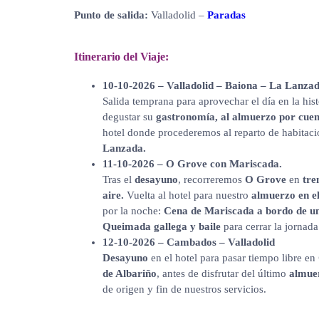
Punto de salida:
Valladolid –
Paradas
Itinerario del Viaje:
10-10-2026 – Valladolid – Baiona – La Lanzad
Salida temprana para aprovechar el día en la hist
degustar su
gastronomía, al almuerzo por cuent
hotel donde procederemos al reparto de habitaci
Lanzada.
11-10-2026 – O Grove con Mariscada.
Tras el
desayuno
, recorreremos
O Grove
en
tren
aire.
Vuelta al hotel para nuestro
almuerzo en el
por la noche:
Cena de Mariscada a bordo de 
Queimada gallega y baile
para cerrar la jornada
12-10-2026 – Cambados – Valladolid
Desayuno
en el hotel para pasar tiempo libre en
de Albariño
, antes de disfrutar del último
almuer
de origen y fin de nuestros servicios.