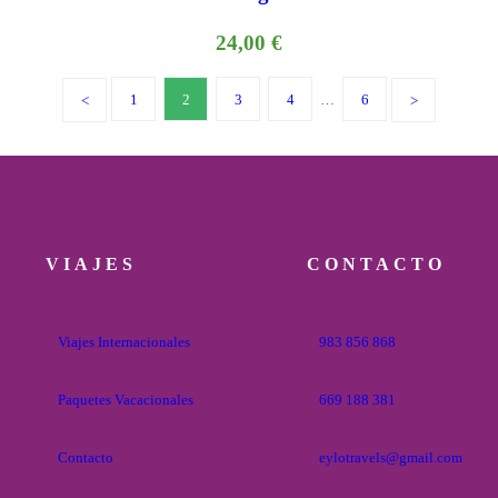
24,00
€
1
2
3
4
…
6
VIAJES
CONTACTO
Viajes Internacionales
983 856 868
Paquetes Vacacionales
669 188 381
Contacto
eylotravels@gmail.com