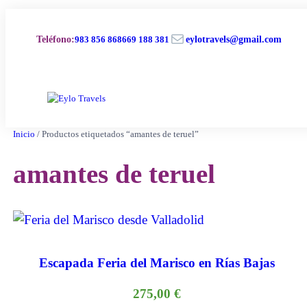
Saltar
al
Correo electrónico
contenido
Teléfono
:
983 856 868
669 188 381
eylotravels@gmail.com
Inicio
/ Productos etiquetados “amantes de teruel”
amantes de teruel
Escapada Feria del Marisco en Rías Bajas
275,00
€