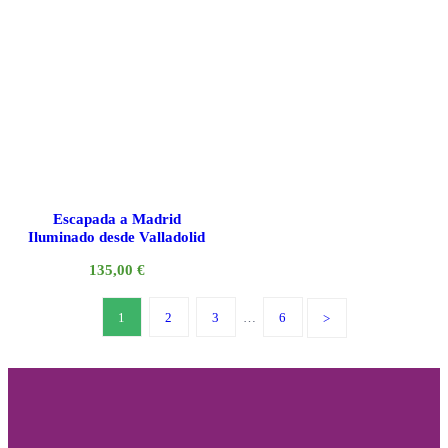
Escapada a Madrid
Iluminado desde Valladolid
135,00
€
1
2
3
…
6