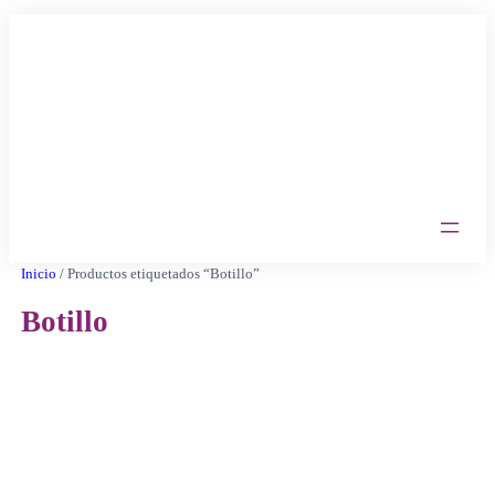
Saltar
al
contenido
Inicio
/ Productos etiquetados “Botillo”
Botillo