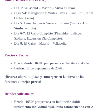
Día 1:
Valladolid – Madrid – Vuelo a
Luxor
.
Días 2-4:
Navegación y Visitas Clave (Luxor, Edfu, Kom
Ombo, Asuán).
Día 5:
Desembarque – Vuelo a El Cairo (Visita a
Abu
Simbel
en ruta).
Día 6-7:
El Cairo Completo (Pirámides, Esfinge,
Sakkara, Excursión Día Completo).
Día 8:
El Cairo – Madrid – Valladolid.
Precios y Fechas:
Precio desde:
1659€ por persona
en habitación doble.
Fechas:
12 de Septiembre de 2026.
¡Reserva ahora tu plaza y sumérgete en la tierra de los
faraones al mejor precio!
Detalles Adicionales:
Precio:
1659€
por persona en
habitación doble
,
suplemento individual 364€, niño compartiendo con 2