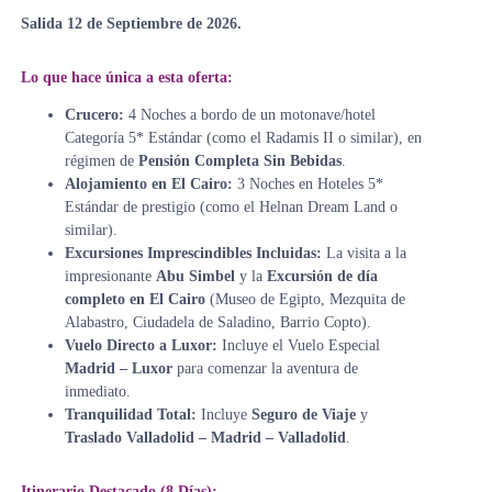
Salida 12 de Septiembre de 2026.
Lo que hace única a esta oferta:
Crucero:
4 Noches a bordo de un motonave/hotel
Categoría 5* Estándar (como el Radamis II o similar), en
régimen de
Pensión Completa Sin Bebidas
.
Alojamiento en El Cairo:
3 Noches en Hoteles 5*
Estándar de prestigio (como el Helnan Dream Land o
similar).
Excursiones Imprescindibles Incluidas:
La visita a la
impresionante
Abu Simbel
y la
Excursión de día
completo en El Cairo
(Museo de Egipto, Mezquita de
Alabastro, Ciudadela de Saladino, Barrio Copto).
Vuelo Directo a Luxor:
Incluye el Vuelo Especial
Madrid – Luxor
para comenzar la aventura de
inmediato.
Tranquilidad Total:
Incluye
Seguro de Viaje
y
Traslado Valladolid – Madrid – Valladolid
.
Itinerario Destacado (8 Días):