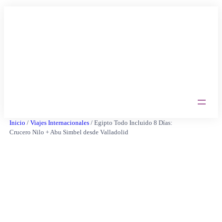
Saltar
al
contenido
Inicio
/
Viajes Internacionales
/ Egipto Todo Incluido 8 Días:
Crucero Nilo + Abu Simbel desde Valladolid