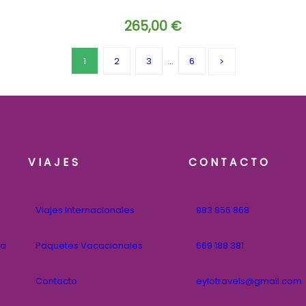
265,00
€
1
2
3
…
6
VIAJES
CONTACTO
Viajes Internacionales
983 856 868
na
Paquetes Vacacionales
669 188 381
Contacto
eylotravels@gmail.com