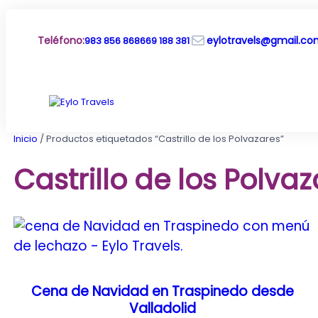
Saltar
al
Correo electrónico
contenido
Teléfono
:
eylotravels@gmail.c
983 856 868
669 188 381
Inicio
/ Productos etiquetados “Castrillo de los Polvazares”
Castrillo de los Polva
Cena de Navidad en Traspinedo desde
Valladolid