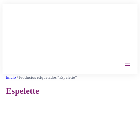
Saltar
al
contenido
Inicio
/ Productos etiquetados “Espelette”
Espelette