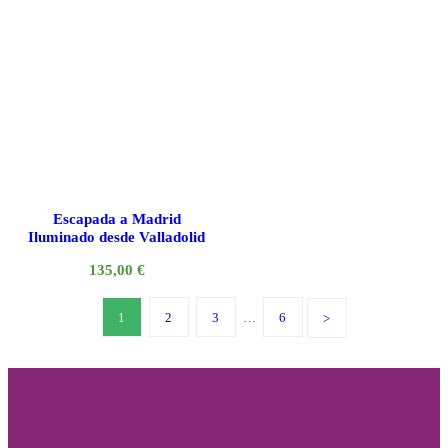
Escapada a Madrid
Iluminado desde Valladolid
135,00
€
1
2
3
…
6