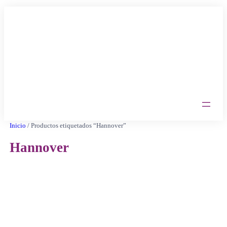
Saltar
al
contenido
Inicio
/ Productos etiquetados “Hannover”
Hannover