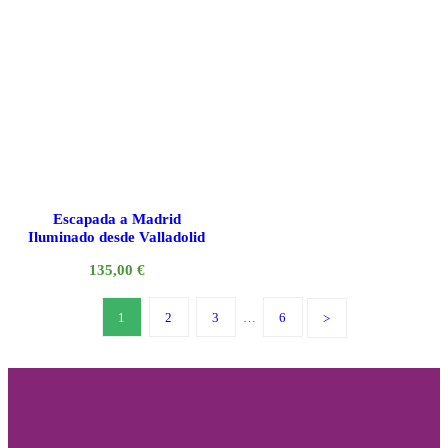
Escapada a Madrid
Iluminado desde Valladolid
135,00
€
1
2
3
…
6