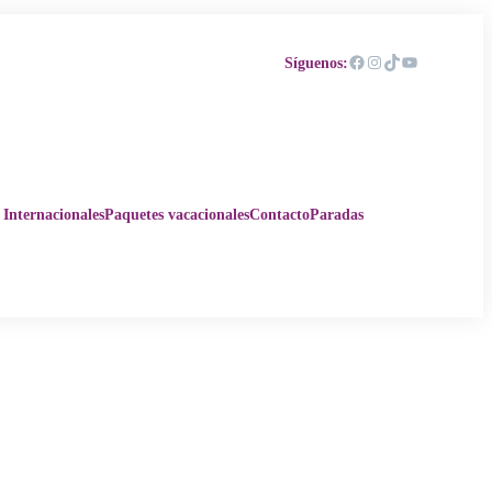
Facebook
Instagram
TikTok
YouTube
Síguenos:
 Internacionales
Paquetes vacacionales
Contacto
Paradas