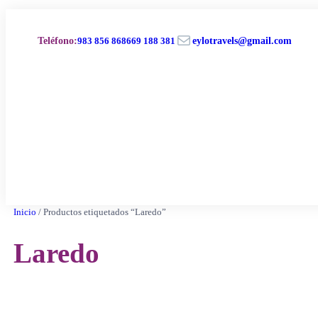
Saltar
al
Correo electrónico
contenido
Teléfono
:
983 856 868
669 188 381
eylotravels@gmail.com
Inicio
/ Productos etiquetados “Laredo”
Laredo