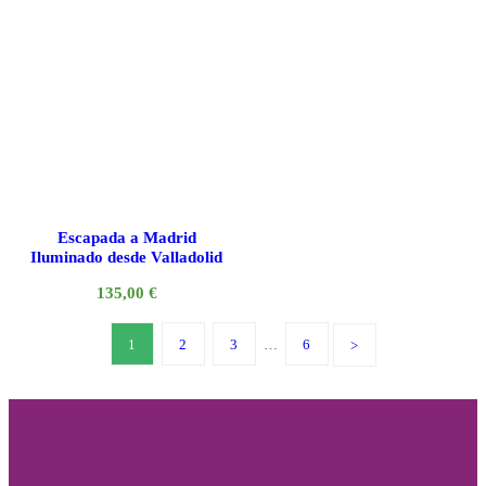
Escapada a Madrid
Iluminado desde Valladolid
135,00
€
1
2
3
…
6