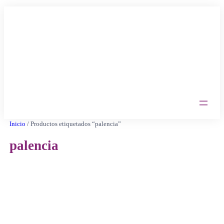
Saltar
al
contenido
Inicio
/ Productos etiquetados “palencia”
palencia