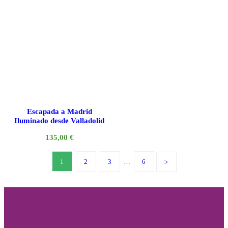
Escapada a Madrid
Iluminado desde Valladolid
135,00
€
1
2
3
…
6