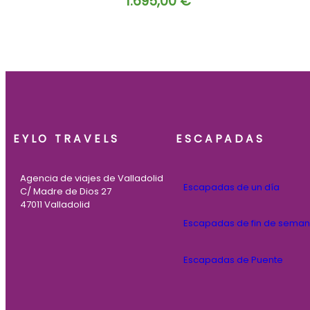
1.695,00
€
EYLO TRAVELS
ESCAPADAS
Agencia de viajes de Valladolid
Escapadas de un día
C/ Madre de Dios 27
47011 Valladolid
Escapadas de fin de sema
Escapadas de Puente