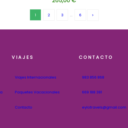
265,00
€
1
2
3
…
6
VIAJES
CONTACTO
Viajes Internacionales
983 856 868
na
Paquetes Vacacionales
669 188 381
Contacto
eylotravels@gmail.com