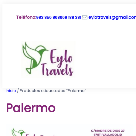
Saltar
al
Correo electrónico
contenido
Teléfono
:
eylotravels@gmail.c
983 856 868
669 188 381
Inicio
/ Productos etiquetados “Palermo”
Palermo