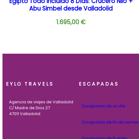
Egipto Todo Incluido 8 Días: Crucero Nilo +
Abu Simbel desde Valladolid
1.695,00
€
EYLO TRAVELS
ESCAPADAS
Agencia de viajes de Valladolid
Escapadas de un día
C/ Madre de Dios 27
47011 Valladolid
Escapadas de fin de sema
Escapadas de Puente