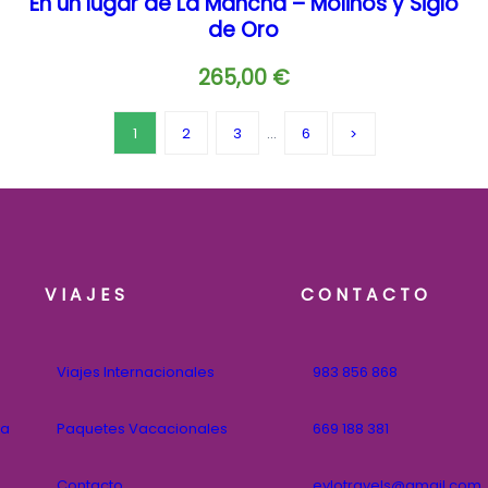
En un lugar de La Mancha – Molinos y Siglo
de Oro
265,00
€
1
2
3
…
6
VIAJES
CONTACTO
Viajes Internacionales
983 856 868
na
Paquetes Vacacionales
669 188 381
Contacto
eylotravels@gmail.com