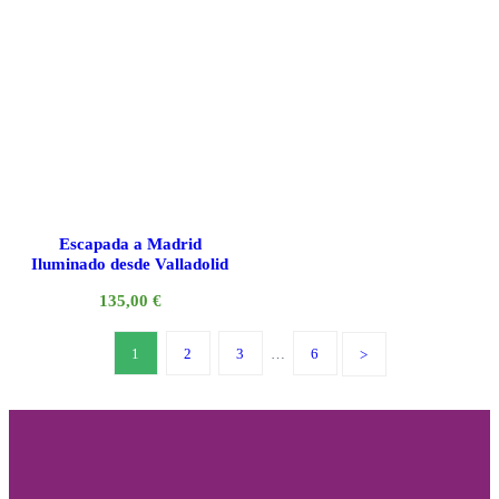
Escapada a Madrid
Iluminado desde Valladolid
135,00
€
1
2
3
…
6