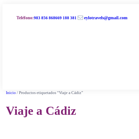
Saltar
al
Correo electrónico
contenido
Teléfono
:
983 856 868
669 188 381
eylotravels@gmail.com
Inicio
/ Productos etiquetados “Viaje a Cádiz”
Viaje a Cádiz