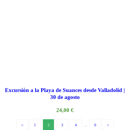
Excursión a la Playa de Suances desde Valladolid |
30 de agosto
24,00
€
1
2
3
4
…
6