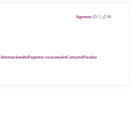
Facebook
Instagram
TikTok
YouTube
Síguenos:
 Internacionales
Paquetes vacacionales
Contacto
Paradas