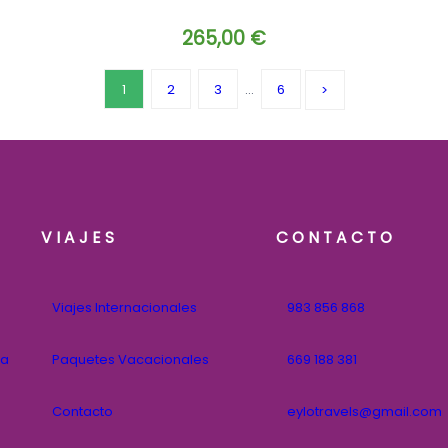
265,00
€
1
2
3
…
6
VIAJES
CONTACTO
Viajes Internacionales
983 856 868
na
Paquetes Vacacionales
669 188 381
Contacto
eylotravels@gmail.com