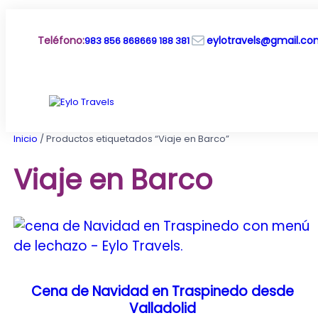
Saltar
al
Correo electrónico
contenido
Teléfono
:
eylotravels@gmail.c
983 856 868
669 188 381
Inicio
/ Productos etiquetados “Viaje en Barco”
Viaje en Barco
Cena de Navidad en Traspinedo desde
Valladolid