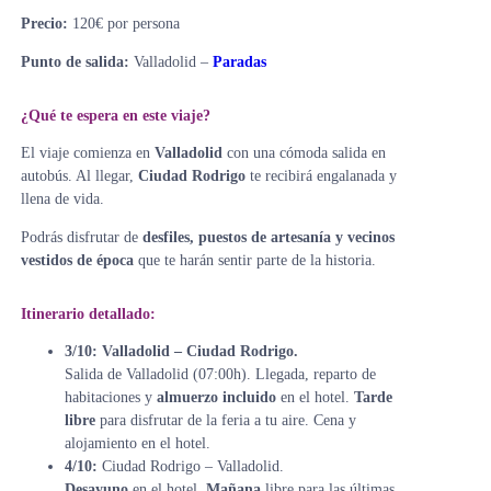
Precio:
120€ por persona
Punto de salida:
Valladolid –
Paradas
¿Qué te espera en este viaje?
El viaje comienza en
Valladolid
con una cómoda salida en
autobús. Al llegar,
Ciudad Rodrigo
te recibirá engalanada y
llena de vida.
Podrás disfrutar de
desfiles, puestos de artesanía y vecinos
vestidos de época
que te harán sentir parte de la historia.
Itinerario
detallado:
3/10:
Valladolid – Ciudad Rodrigo.
Salida de Valladolid (07:00h). Llegada, reparto de
habitaciones y
almuerzo incluido
en el hotel.
Tarde
libre
para disfrutar de la feria a tu aire. Cena y
alojamiento en el hotel.
4/10:
Ciudad Rodrigo – Valladolid.
Desayuno
en el hotel.
Mañana
libre para las últimas