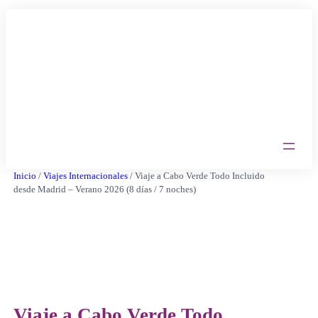
Saltar
al
contenido
Inicio
/
Viajes Internacionales
/ Viaje a Cabo Verde Todo Incluido
desde Madrid – Verano 2026 (8 días / 7 noches)
Viaje a Cabo Verde Todo