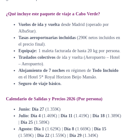
¿Qué incluye este paquete de viaje a Cabo Verde?
Vuelos de ida y vuelta
desde Madrid (operado por
AlbaStar).
Tasas aeroportuarias incluidas
(290€ netos incluidos en
el precio final).
Equipaje:
1 maleta facturada de hasta 20 kg por persona.
Traslados colectivos
de ida y vuelta (Aeropuerto – Hotel
– Aeropuerto).
Alojamiento de 7 noches
en régimen de
Todo Incluido
en el Hotel 5* Royal Horizon Beijo Mansão.
Seguro de viaje básico.
Calendario de Salidas y Precios 2026 (Por persona)
Junio:
Día 27
(1.359€)
Julio:
Día 4
(1.469€) |
Día 11
(1.419€) |
Día 18
(1.389€)
|
Día 25
(1.589€)
Agosto:
Día 1
(1.629€) |
Día 8
(1.669€) |
Día 15
(1.589€) |
Día 22
(1.559€) |
Día 29
(1.349€)