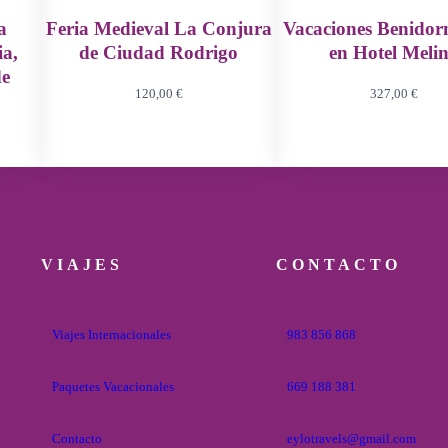
a
Feria Medieval La Conjura
Vacaciones Benido
ia,
de Ciudad Rodrigo
en Hotel Meli
de
120,00
€
327,00
€
VIAJES
CONTACTO
Viajes Internacionales
983 856 868
Paquetes Vacacionales
669 188 381
Contacto
eylotravels@gmail.com