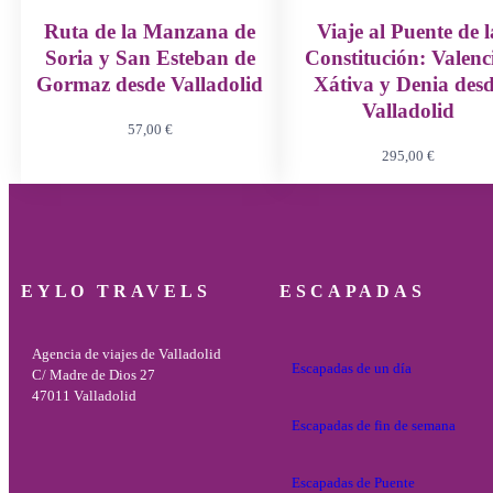
Ruta de la Manzana de
Viaje al Puente de l
Soria y San Esteban de
Constitución: Valenc
Gormaz desde Valladolid
Xátiva y Denia des
Valladolid
57,00
€
295,00
€
EYLO TRAVELS
ESCAPADAS
Agencia de viajes de Valladolid
Escapadas de un día
C/ Madre de Dios 27
47011 Valladolid
Escapadas de fin de semana
Escapadas de Puente