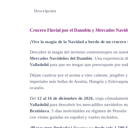
Descripción
Crucero Fluvial por el Danubio y Mercados Navide
¡Vive la magia de la Navidad a bordo de un crucero 
Descubre la magia del invierno centroeuropeo en nues
Mercados Navideños del Danubio
. Una experiencia d
Valladolid
para que no tengas que preocuparte por nad
Déjate cautivar por el aroma a vino caliente, jengibre y
imperiales más bellas de Austria, Hungría y Eslovaquia
ocasión.
Del
12 al 16 de diciembre de 2026,
viaja cómodamente
Valladolid
para descubrir los mercadillos navideños m
Bratislava
. 5 días inolvidables en régimen de Pensión
con visitas guiadas en español y vuelos incluidos.
¡Plazas muy limitadas!
Reserva ya
desde solo 1.590 