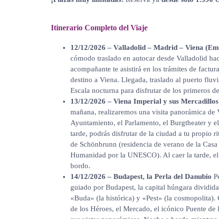
Itinerario Completo del Viaje
12/12/2026 –
Valladolid – Madrid – Viena (E
cómodo traslado en autocar desde Valladolid hac
acompañante te asistirá en los trámites de factu
destino a Viena. Llegada, traslado al puerto flu
Escala nocturna para disfrutar de los primeros d
13/12/2026 – Viena Imperial y sus Mercadillo
mañana, realizaremos una visita panorámica de V
Ayuntamiento, el Parlamento, el Burgtheater y el
tarde, podrás disfrutar de la ciudad a tu propio r
de Schönbrunn (residencia de verano de la Casa 
Humanidad por la UNESCO). Al caer la tarde, e
bordo.
14/12/2026 – Budapest, la Perla del Danubio
Pe
guiado por Budapest, la capital húngara dividid
«Buda» (la histórica) y «Pest» (la cosmopolita).
de los Héroes, el Mercado, el icónico Puente de 