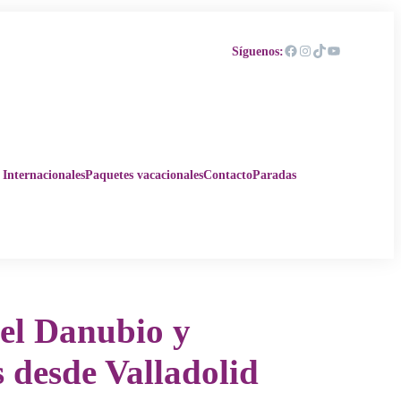
Facebook
Instagram
TikTok
YouTube
Síguenos:
 Internacionales
Paquetes vacacionales
Contacto
Paradas
 el Danubio y
desde Valladolid