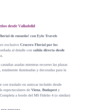
ños desde Valladolid
fluvial de ensueño! con Eylo Travels
tro exclusivo
Crucero Fluvial por los
iseñada al detalle con
salida directa desde
a.
 castañas asadas mientras recorres las plazas
, totalmente iluminadas y decoradas para la
 con traslado en autocar incluido desde
ás espectaculares de
Viena
,
Budapest
y
 Completa a bordo del MS Fidelio 4 (o similar)
€ por persona.