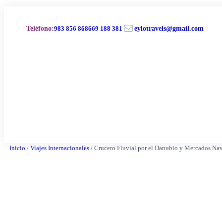
Saltar
al
Correo electrónico
contenido
Teléfono
:
983 856 868
669 188 381
eylotravels@gmail.com
Inicio
/
Viajes Internacionales
/ Crucero Fluvial por el Danubio y Mercados Na