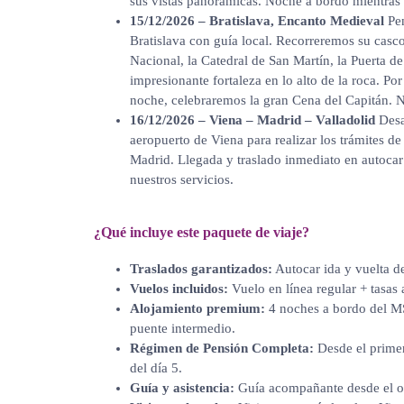
sus vistas panorámicas. Noche a bordo mientras
15/12/2026 – Bratislava, Encanto Medieval
Pen
Bratislava con guía local. Recorreremos su casco
Nacional, la Catedral de San Martín, la Puerta d
impresionante fortaleza en lo alto de la roca. Po
noche, celebraremos la gran Cena del Capitán. 
16/12/2026 – Viena – Madrid – Valladolid
Desa
aeropuerto de Viena para realizar los trámites de
Madrid. Llegada y traslado inmediato en autocar 
nuestros servicios.
¿Qué incluye este paquete de viaje?
Traslados garantizados:
Autocar ida y vuelta de
Vuelos incluidos:
Vuelo en línea regular + tasas 
Alojamiento premium:
4 noches a bordo del MS
puente intermedio.
Régimen de Pensión Completa:
Desde el primer
del día 5.
Guía y asistencia:
Guía acompañante desde el or