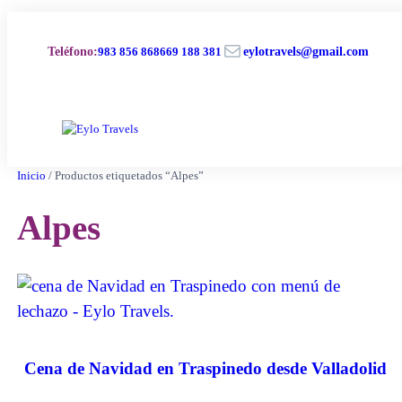
Saltar
al
Correo electrónico
contenido
Teléfono
:
983 856 868
669 188 381
eylotravels@gmail.com
Inicio
/ Productos etiquetados “Alpes”
Alpes
Cena de Navidad en Traspinedo desde Valladolid