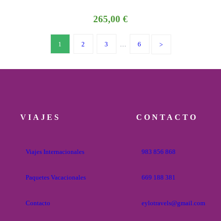
265,00
€
1
2
3
…
6
VIAJES
CONTACTO
Viajes Internacionales
983 856 868
Paquetes Vacacionales
669 188 381
Contacto
eylotravels@gmail.com