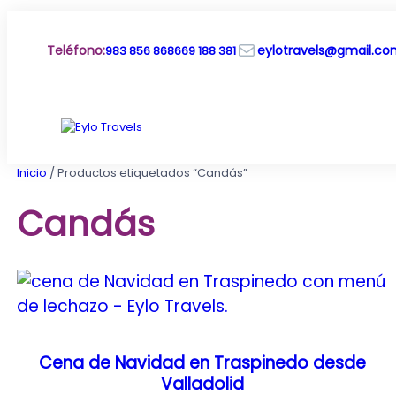
Saltar
al
Correo electrónico
contenido
Teléfono
:
eylotravels@gmail.c
983 856 868
669 188 381
Inicio
/ Productos etiquetados “Candás”
Candás
Cena de Navidad en Traspinedo desde
Valladolid