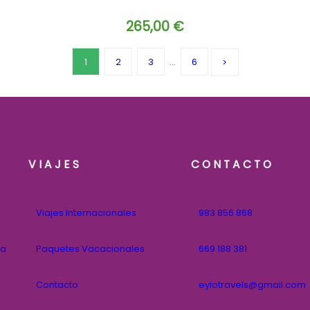
265,00
€
1
2
3
…
6
VIAJES
CONTACTO
Viajes Internacionales
983 856 868
na
Paquetes Vacacionales
669 188 381
Contacto
eylotravels@gmail.com