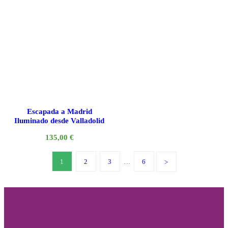
Escapada a Madrid
Iluminado desde Valladolid
135,00
€
1
2
3
…
6