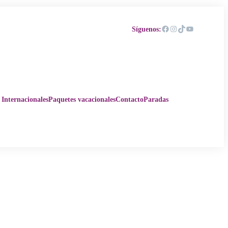
Facebook
Instagram
TikTok
YouTube
Síguenos:
 Internacionales
Paquetes vacacionales
Contacto
Paradas