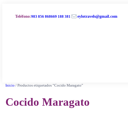
Saltar
al
Correo electrónico
contenido
Teléfono
:
983 856 868
669 188 381
eylotravels@gmail.com
Inicio
/ Productos etiquetados “Cocido Maragato”
Cocido Maragato