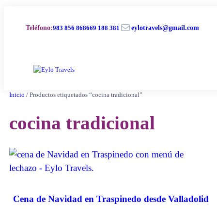
Saltar
al
Correo electrónico
contenido
Teléfono
:
983 856 868
669 188 381
eylotravels@gmail.com
Inicio
/ Productos etiquetados “cocina tradicional”
cocina tradicional
Cena de Navidad en Traspinedo desde Valladolid