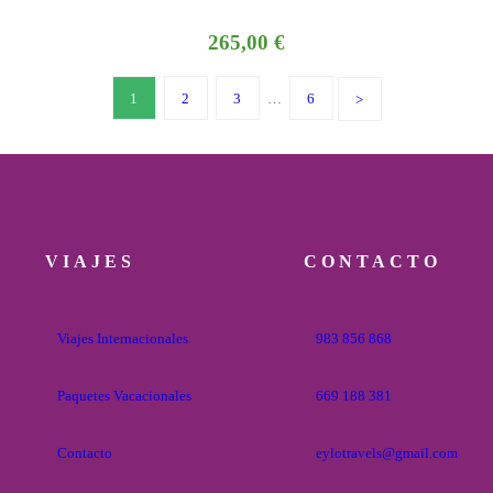
265,00
€
1
2
3
…
6
VIAJES
CONTACTO
Viajes Internacionales
983 856 868
Paquetes Vacacionales
669 188 381
Contacto
eylotravels@gmail.com