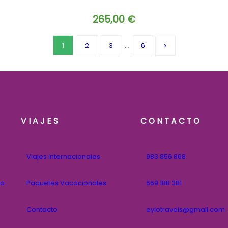
265,00
€
1
2
3
…
6
VIAJES
CONTACTO
Viajes Internacionales
983 856 868
na
Paquetes Vacacionales
669 188 381
Contacto
eylotravels@gmail.com