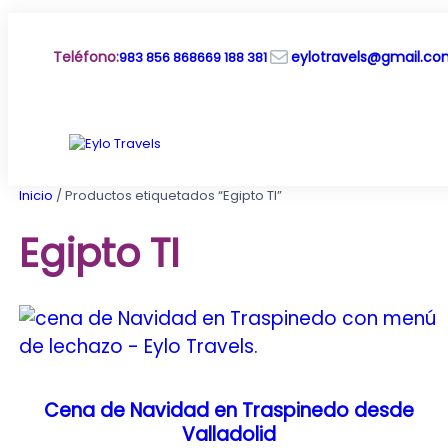
Saltar
al
Correo electrónico
contenido
Teléfono
:
eylotravels@gmail.c
983 856 868
669 188 381
Inicio
/ Productos etiquetados “Egipto TI”
Egipto TI
Cena de Navidad en Traspinedo desde
Valladolid