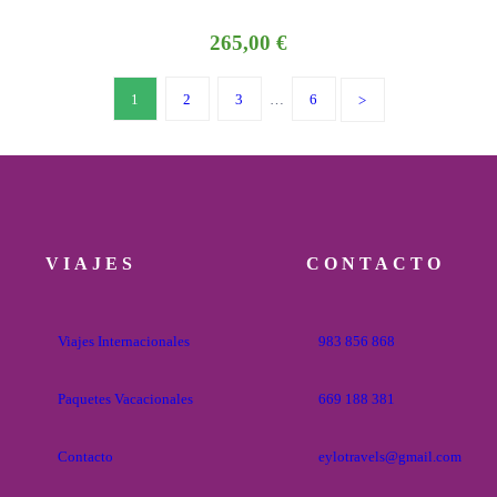
265,00
€
1
2
3
…
6
VIAJES
CONTACTO
Viajes Internacionales
983 856 868
Paquetes Vacacionales
669 188 381
Contacto
eylotravels@gmail.com