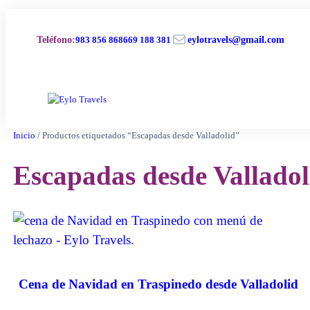
Saltar
al
Correo electrónico
contenido
Teléfono
:
983 856 868
669 188 381
eylotravels@gmail.com
Inicio
/ Productos etiquetados “Escapadas desde Valladolid”
Escapadas desde Valladol
Cena de Navidad en Traspinedo desde Valladolid