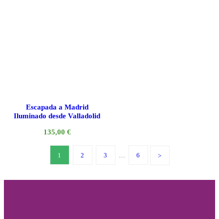
Escapada a Madrid
Iluminado desde Valladolid
135,00
€
1
2
3
…
6