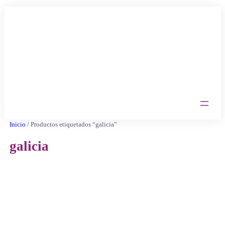
Saltar
al
contenido
Inicio
/ Productos etiquetados “galicia”
galicia