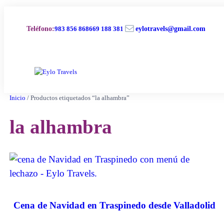
Saltar
al
Correo electrónico
contenido
Teléfono
:
983 856 868
669 188 381
eylotravels@gmail.com
Inicio
/ Productos etiquetados “la alhambra”
la alhambra
Cena de Navidad en Traspinedo desde Valladolid