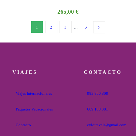
265,00
€
1
2
3
…
6
VIAJES
CONTACTO
Viajes Internacionales
983 856 868
Paquetes Vacacionales
669 188 381
Contacto
eylotravels@gmail.com