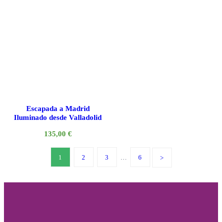
Escapada a Madrid
Iluminado desde Valladolid
135,00
€
1
2
3
…
6