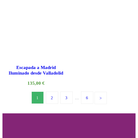
Escapada a Madrid
Iluminado desde Valladolid
135,00
€
1
2
3
…
6