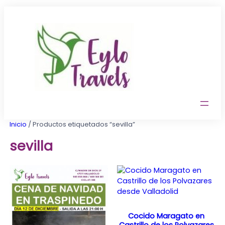
Saltar
al
contenido
Inicio
/ Productos etiquetados “sevilla”
sevilla
Cocido Maragato en
Castrillo de los Polvazares