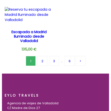
Escapada a Madrid
Iluminado desde
Valladolid
135,00
€
1
2
3
…
6
EYLO TRAVELS
Agencia de viajes de Valladolid
C/ Madre de Dios 27