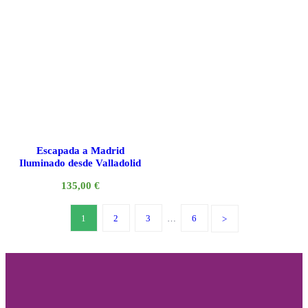
Escapada a Madrid
Iluminado desde Valladolid
135,00
€
1
2
3
…
6