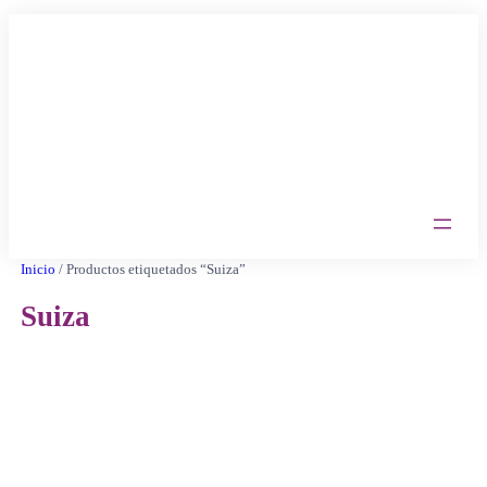
Saltar
al
contenido
Inicio
/ Productos etiquetados “Suiza”
Suiza