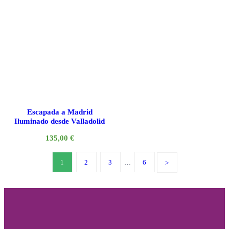
Escapada a Madrid
Iluminado desde Valladolid
135,00
€
1
2
3
…
6