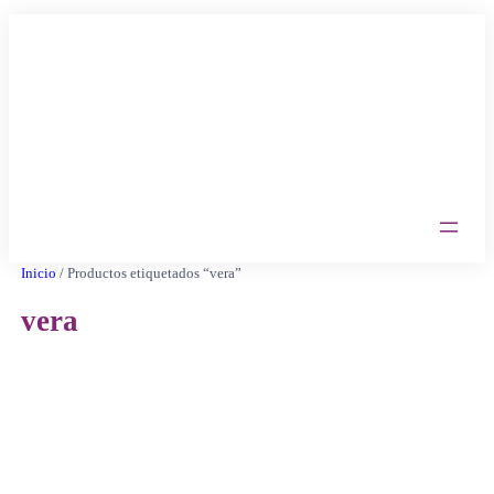
Saltar
al
contenido
Inicio
/ Productos etiquetados “vera”
vera