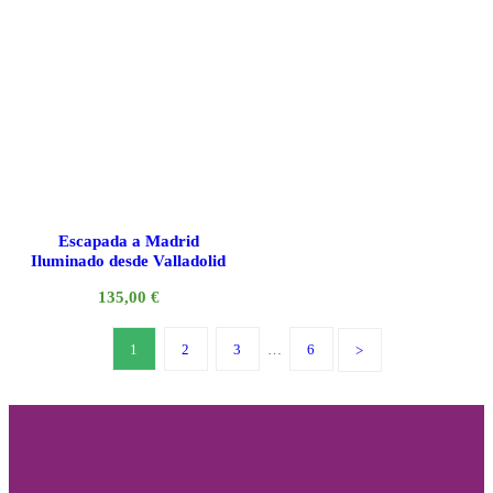
Escapada a Madrid
Iluminado desde Valladolid
135,00
€
1
2
3
…
6