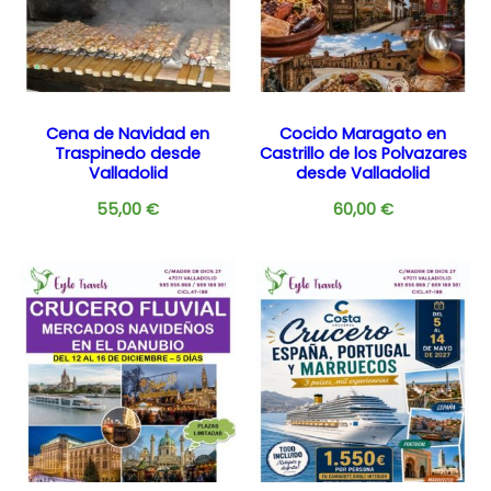
Cena de Navidad en
Cocido Maragato en
Traspinedo desde
Castrillo de los Polvazares
Valladolid
desde Valladolid
55,00
€
60,00
€