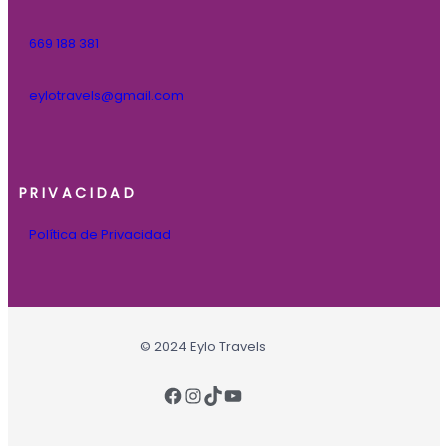
669 188 381
eylotravels@gmail.com
PRIVACIDAD
Política de Privacidad
© 2024 Eylo Travels
Facebook
Instagram
TikTok
YouTube