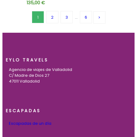
135,00
€
1
2
3
…
6
EYLO TRAVELS
Agencia de viajes de Valladolid
C/ Madre de Dios 27
47011 Valladolid
ESCAPADAS
Escapadas de un día