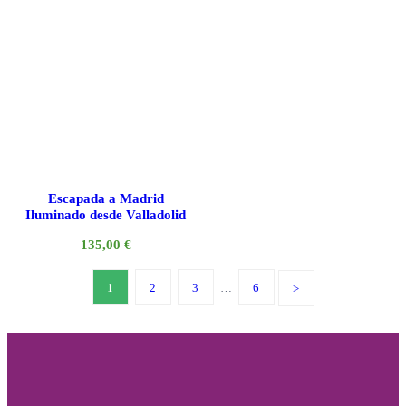
Escapada a Madrid
Iluminado desde Valladolid
135,00
€
1
2
3
…
6