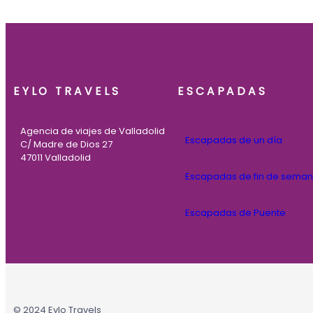
EYLO TRAVELS
ESCAPADAS
Agencia de viajes de Valladolid
Escapadas de un día
C/ Madre de Dios 27
47011 Valladolid
Escapadas de fin de sema
Escapadas de Puente
© 2024 Eylo Travels