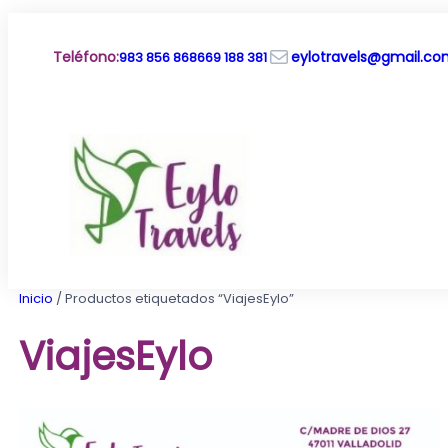
Saltar
al
Correo electrónico
contenido
Teléfono
:
eylotravels@gmail.c
983 856 868
669 188 381
Inicio
/ Productos etiquetados “ViajesEylo”
ViajesEylo