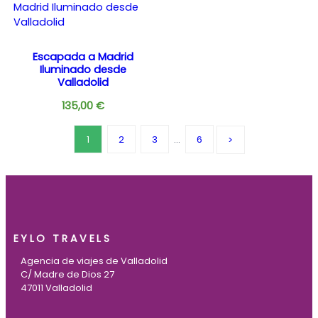
Escapada a Madrid
Iluminado desde
Valladolid
135,00
€
1
2
3
…
6
EYLO TRAVELS
Agencia de viajes de Valladolid
C/ Madre de Dios 27
47011 Valladolid