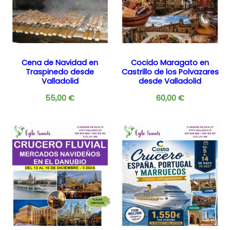
Cena de Navidad en
Cocido Maragato en
Traspinedo desde
Castrillo de los Polvazares
Valladolid
desde Valladolid
55,00
€
60,00
€